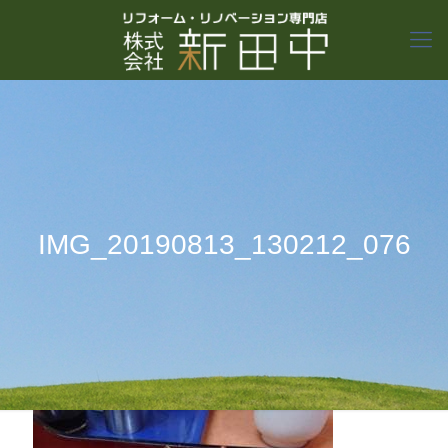
IMG_20190813_130212_076